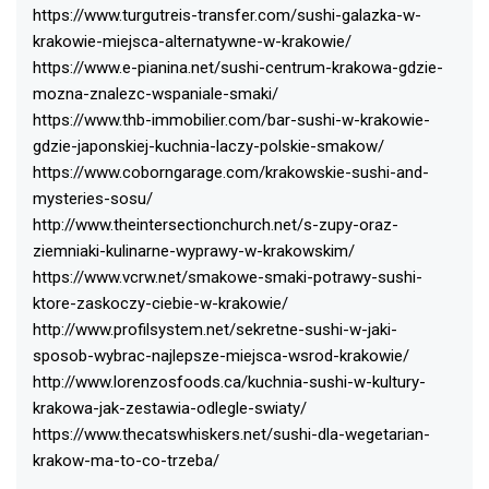
https://www.turgutreis-transfer.com/sushi-galazka-w-
krakowie-miejsca-alternatywne-w-krakowie/
https://www.e-pianina.net/sushi-centrum-krakowa-gdzie-
mozna-znalezc-wspaniale-smaki/
https://www.thb-immobilier.com/bar-sushi-w-krakowie-
gdzie-japonskiej-kuchnia-laczy-polskie-smakow/
https://www.coborngarage.com/krakowskie-sushi-and-
mysteries-sosu/
http://www.theintersectionchurch.net/s-zupy-oraz-
ziemniaki-kulinarne-wyprawy-w-krakowskim/
https://www.vcrw.net/smakowe-smaki-potrawy-sushi-
ktore-zaskoczy-ciebie-w-krakowie/
http://www.profilsystem.net/sekretne-sushi-w-jaki-
sposob-wybrac-najlepsze-miejsca-wsrod-krakowie/
http://www.lorenzosfoods.ca/kuchnia-sushi-w-kultury-
krakowa-jak-zestawia-odlegle-swiaty/
https://www.thecatswhiskers.net/sushi-dla-wegetarian-
krakow-ma-to-co-trzeba/