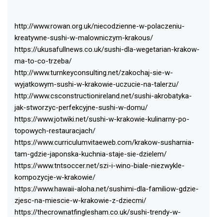
http://www.rowan.org.uk/niecodzienne-w-polaczeniu-
kreatywne-sushi-w-malowniczym-krakous/
https://ukusafullnews.co.uk/sushi-dla-wegetarian-krakow-
ma-to-co-trzeba/
http://www.turnkeyconsulting.net/zakochaj-sie-w-
wyjatkowym-sushi-w-krakowie-uczucie-na-talerzu/
http://www.csconstructionireland.net/sushi-akrobatyka-
jak-stworzyc-perfekcyjne-sushi-w-domu/
https://www.jotwiki.net/sushi-w-krakowie-kulinarny-po-
topowych-restauracjach/
https://www.curriculumvitaeweb.com/krakow-susharnia-
tam-gdzie-japonska-kuchnia-staje-sie-dzielem/
https://www.tntsoccer.net/szi-i-wino-biale-niezwykle-
kompozycje-w-krakowie/
https://www.hawaii-aloha.net/sushimi-dla-familiow-gdzie-
zjesc-na-miescie-w-krakowie-z-dziecmi/
https://thecrownatfinglesham.co.uk/sushi-trendy-w-