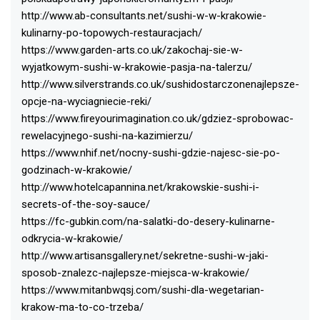
http://www.ab-consultants.net/sushi-w-w-krakowie-
kulinarny-po-topowych-restauracjach/
https://www.garden-arts.co.uk/zakochaj-sie-w-
wyjatkowym-sushi-w-krakowie-pasja-na-talerzu/
http://www.silverstrands.co.uk/sushidostarczonenajlepsze-
opcje-na-wyciagniecie-reki/
https://www.fireyourimagination.co.uk/gdziez-sprobowac-
rewelacyjnego-sushi-na-kazimierzu/
https://www.nhif.net/nocny-sushi-gdzie-najesc-sie-po-
godzinach-w-krakowie/
http://www.hotelcapannina.net/krakowskie-sushi-i-
secrets-of-the-soy-sauce/
https://fc-gubkin.com/na-salatki-do-desery-kulinarne-
odkrycia-w-krakowie/
http://www.artisansgallery.net/sekretne-sushi-w-jaki-
sposob-znalezc-najlepsze-miejsca-w-krakowie/
https://www.mitanbwqsj.com/sushi-dla-wegetarian-
krakow-ma-to-co-trzeba/