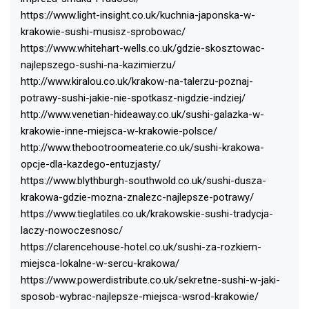
https://www.light-insight.co.uk/kuchnia-japonska-w-
krakowie-sushi-musisz-sprobowac/
https://www.whitehart-wells.co.uk/gdzie-skosztowac-
najlepszego-sushi-na-kazimierzu/
http://www.kiralou.co.uk/krakow-na-talerzu-poznaj-
potrawy-sushi-jakie-nie-spotkasz-nigdzie-indziej/
http://www.venetian-hideaway.co.uk/sushi-galazka-w-
krakowie-inne-miejsca-w-krakowie-polsce/
http://www.thebootroomeaterie.co.uk/sushi-krakowa-
opcje-dla-kazdego-entuzjasty/
https://www.blythburgh-southwold.co.uk/sushi-dusza-
krakowa-gdzie-mozna-znalezc-najlepsze-potrawy/
https://www.tieglatiles.co.uk/krakowskie-sushi-tradycja-
laczy-nowoczesnosc/
https://clarencehouse-hotel.co.uk/sushi-za-rozkiem-
miejsca-lokalne-w-sercu-krakowa/
https://www.powerdistribute.co.uk/sekretne-sushi-w-jaki-
sposob-wybrac-najlepsze-miejsca-wsrod-krakowie/