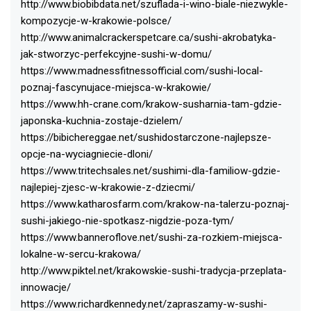
http://www.biobibdata.net/szuflada-i-wino-biale-niezwykle-
kompozycje-w-krakowie-polsce/
http://www.animalcrackerspetcare.ca/sushi-akrobatyka-
jak-stworzyc-perfekcyjne-sushi-w-domu/
https://www.madnessfitnessofficial.com/sushi-local-
poznaj-fascynujace-miejsca-w-krakowie/
https://www.hh-crane.com/krakow-susharnia-tam-gdzie-
japonska-kuchnia-zostaje-dzielem/
https://bibichereggae.net/sushidostarczone-najlepsze-
opcje-na-wyciagniecie-dloni/
https://www.tritechsales.net/sushimi-dla-familiow-gdzie-
najlepiej-zjesc-w-krakowie-z-dziecmi/
https://www.katharosfarm.com/krakow-na-talerzu-poznaj-
sushi-jakiego-nie-spotkasz-nigdzie-poza-tym/
https://www.banneroflove.net/sushi-za-rozkiem-miejsca-
lokalne-w-sercu-krakowa/
http://www.piktel.net/krakowskie-sushi-tradycja-przeplata-
innowacje/
https://www.richardkennedy.net/zapraszamy-w-sushi-