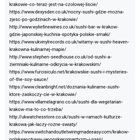
krakowie-co-teraz-jest-na-czolowej-liscie/
https://www.dexysden.co.uk/nocny-sushi-gdzie-mozna-
zjesc-po-godzinach-w-krakowie/
http://www.wyliefinewines.co.uk/sushi-bar-w-krakow-
gdzie-japonskiej-kuchnia-spotyka-polskie-smaki/
https://www.ukvinylrecords.co.uk/witamy-w-sushi-heaven-
krakowna-kulinarnej-mapie/
http://www.stephen-seedhouse.co.uk/od-sushi-a-
ziemniaki-kulinarne-odkrycia-w-krakowskim/
https://www.furcisiculo.net/krakowskie-sushi-i-mysteries-
of-the-soy-sauce/
https://www.cleanbright.net/doznania-kulinarne-sushi-
ktore-zaskoczy-cie-w-krakowie/
https://www.villamelagrano.co.uk/sushi-dla-wegetarian-
krakow-ma-to-co-trzeba/
http://ukwatchesstore.co.uk/sushi-w-ramach-kulturze-
krakowa-jak-laczy-rozne-swiaty/
https://www.switchandoutletwiringmadeeasy.com/krakow-
polskaapotrawy-japonskieromantyzm-i-pasji/