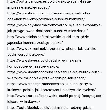
https://potteryandpieces.co.uk/krakow-sushi-fiesta-
impreza-smaku-i-radosci/
https://www.lifesourcechurch-wm.com/swieto-dla-
doswiadczen-eksplorowanie-sushi-w-krakowie/
https://www.onyxlaserhairremoval.co.uk/sushi-akrobatyka-
jak-przygotowac-doskonale-sushi-w-mieszkaniu/
http://www.spinlab.ca/krakowskie-sushi-tam-gdzie-
japonska-kuchnia-zostaje-sztuka/
https://www.az-rent.net/z-zieleni-w-strone-talerza-eko-
sushi-wsrod-krakowie/
https://www.slavess.co.uk/sushi-i-win-skrajne-
kompozycje-w-miescie-krakow/
https://www.kudamonomura.net/zanurz-sie-w-urok-sushi-
w-stolicy-malopolski-przewodnik-po-miejscach/
https://www.prestige-staircases.co.uk/sushi-party-w-
krakowie-polska-jak-kosztowac-i-cieszyc-sie-zyciem/
http://www.akart.ca/krakowskie-sushi-poznaj-fascynujace-
lokacje-w-krakowie/
https://outofdebtuk.co.uk/sushimi-dla-rodziny-gdzie-