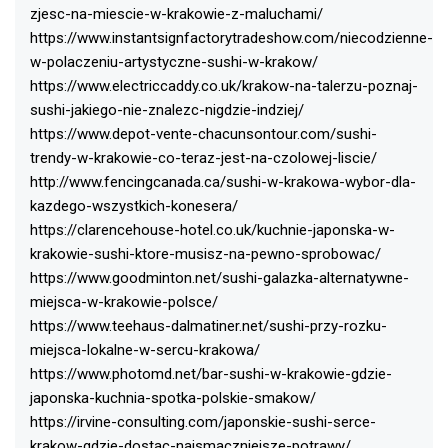
zjesc-na-miescie-w-krakowie-z-maluchami/
https://www.instantsignfactorytradeshow.com/niecodzienne-
w-polaczeniu-artystyczne-sushi-w-krakow/
https://www.electriccaddy.co.uk/krakow-na-talerzu-poznaj-
sushi-jakiego-nie-znalezc-nigdzie-indziej/
https://www.depot-vente-chacunsontour.com/sushi-
trendy-w-krakowie-co-teraz-jest-na-czolowej-liscie/
http://www.fencingcanada.ca/sushi-w-krakowa-wybor-dla-
kazdego-wszystkich-konesera/
https://clarencehouse-hotel.co.uk/kuchnie-japonska-w-
krakowie-sushi-ktore-musisz-na-pewno-sprobowac/
https://www.goodminton.net/sushi-galazka-alternatywne-
miejsca-w-krakowie-polsce/
https://www.teehaus-dalmatiner.net/sushi-przy-rozku-
miejsca-lokalne-w-sercu-krakowa/
https://www.photomd.net/bar-sushi-w-krakowie-gdzie-
japonska-kuchnia-spotka-polskie-smakow/
https://irvine-consulting.com/japonskie-sushi-serce-
krakow-gdzie-dostac-najsmaczniejsze-potrawy/