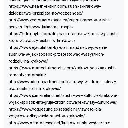
https://www.health-e-skin.com/sushi-z-krakowa-
dziedzictwo-przeplata-nowoczesnosc/
http://www.vectoraerospace.ca/zapraszamy-w-sushi-
heaven-krakoww-kulinarnej-mapa/
https://tetra-byte.com/doznania-smakowe-potrawy-sushi-
ktore-zaskoczy-ciebie-w-krakowie/
https://www.ejaculation-by-command.net/wyzwanie-
sushiwa-w-jaki-sposob-przetestowac-wszystkich-
rodzaju-na-krakowa/
https://www.mattedi-rimorchi.com/krakow-polskaasushi-
romantyzm-smaku/
http://www.adria-apartment.net/z-trawy-w-strone-talerzy-
eko-sushi-roll-na-krakowie/
https://www.icim-ireland.net/sushi-w-w-kulturze-krakowa-
w-jaki-sposob-integruje-zroznicowane-swiaty-kulturowe/
https://www.voguesunglassessale.net/swieto-dla-
zmyslow-odkrywanie-sushi-w-krakowie/
http://www.odm-service.net/krakow-sushi-wydarzenie-