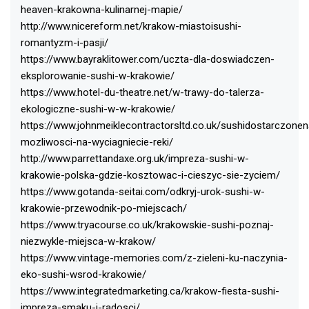
heaven-krakowna-kulinarnej-mapie/
http://www.nicereform.net/krakow-miastoisushi-
romantyzm-i-pasji/
https://www.bayraklitower.com/uczta-dla-doswiadczen-
eksplorowanie-sushi-w-krakowie/
https://www.hotel-du-theatre.net/w-trawy-do-talerza-
ekologiczne-sushi-w-w-krakowie/
https://www.johnmeiklecontractorsltd.co.uk/sushidostarczonen
mozliwosci-na-wyciagniecie-reki/
http://www.parrettandaxe.org.uk/impreza-sushi-w-
krakowie-polska-gdzie-kosztowac-i-cieszyc-sie-zyciem/
https://www.gotanda-seitai.com/odkryj-urok-sushi-w-
krakowie-przewodnik-po-miejscach/
https://www.tryacourse.co.uk/krakowskie-sushi-poznaj-
niezwykle-miejsca-w-krakow/
https://www.vintage-memories.com/z-zieleni-ku-naczynia-
eko-sushi-wsrod-krakowie/
https://www.integratedmarketing.ca/krakow-fiesta-sushi-
impreza-smaku-i-radosci/