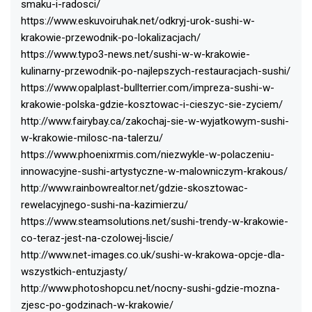
smaku-i-radosci/
https://www.eskuvoiruhak.net/odkryj-urok-sushi-w-
krakowie-przewodnik-po-lokalizacjach/
https://www.typo3-news.net/sushi-w-w-krakowie-
kulinarny-przewodnik-po-najlepszych-restauracjach-sushi/
https://www.opalplast-bullterrier.com/impreza-sushi-w-
krakowie-polska-gdzie-kosztowac-i-cieszyc-sie-zyciem/
http://www.fairybay.ca/zakochaj-sie-w-wyjatkowym-sushi-
w-krakowie-milosc-na-talerzu/
https://www.phoenixrmis.com/niezwykle-w-polaczeniu-
innowacyjne-sushi-artystyczne-w-malowniczym-krakous/
http://www.rainbowrealtor.net/gdzie-skosztowac-
rewelacyjnego-sushi-na-kazimierzu/
https://www.steamsolutions.net/sushi-trendy-w-krakowie-
co-teraz-jest-na-czolowej-liscie/
http://www.net-images.co.uk/sushi-w-krakowa-opcje-dla-
wszystkich-entuzjasty/
http://www.photoshopcu.net/nocny-sushi-gdzie-mozna-
zjesc-po-godzinach-w-krakowie/