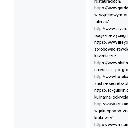
restauracjach/
https://www.garde
w-wyjatkowym-su
talerzu/
http://www.silver
opcje-na-wyciagni
https://www.firey
sprobowac-rewela
kazimierzu/
https://www.nhif.
najesc-sie-po-go
http://www.hotelc
sushi-i-secrets-
https://fc-gubkin
kulinarne-odkryci
http://www.artisa
w-jaki-sposob-zn
krakowie/
https://www.mita