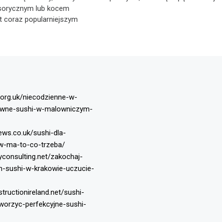
sorycznym lub kocem
t coraz popularniejszym
.org.uk/niecodzienne-w-
tywne-sushi-w-malowniczym-
news.co.uk/sushi-dla-
w-ma-to-co-trzeba/
yconsulting.net/zakochaj-
-sushi-w-krakowie-uczucie-
tructionireland.net/sushi-
tworzyc-perfekcyjne-sushi-