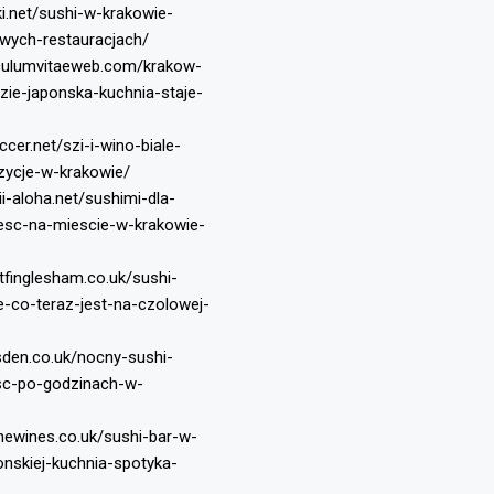
ki.net/sushi-w-krakowie-
owych-restauracjach/
iculumvitaeweb.com/krakow-
zie-japonska-kuchnia-staje-
ccer.net/szi-i-wino-biale-
ycje-w-krakowie/
i-aloha.net/sushimi-dla-
jesc-na-miescie-w-krakowie-
tfinglesham.co.uk/sushi-
e-co-teraz-jest-na-czolowej-
sden.co.uk/nocny-sushi-
sc-po-godzinach-w-
inewines.co.uk/sushi-bar-w-
onskiej-kuchnia-spotyka-