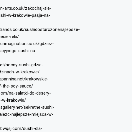
n-arts.co.uk/zakochaj-sie-
shi-w-krakowie-pasja-na-
strands.co.uk/sushidostarczonenajlepsze-
ecie-reki/
ourimagination.co.uk/gdziez-
cyjnego-sushi-na-
net/nocny-sushi-gdzie-
dzinach-w-krakowie/
apannina.net/krakowskie-
of-the-soy-sauce/
.com/na-salatki-do-desery-
a-w-krakowie/
nsgallery.net/sekretne-sushi-
alezc-najlepsze-miejsca-w-
nbwqsj.com/sushi-dla-