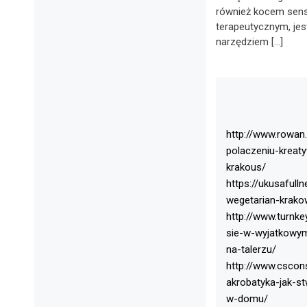
również kocem sen
terapeutycznym, jes
narzędziem […]
http://www.rowan
polaczeniu-krea
krakous/
https://ukusafull
wegetarian-krako
http://www.turnke
sie-w-wyjatkowym
na-talerzu/
http://www.cscons
akrobatyka-jak-s
w-domu/