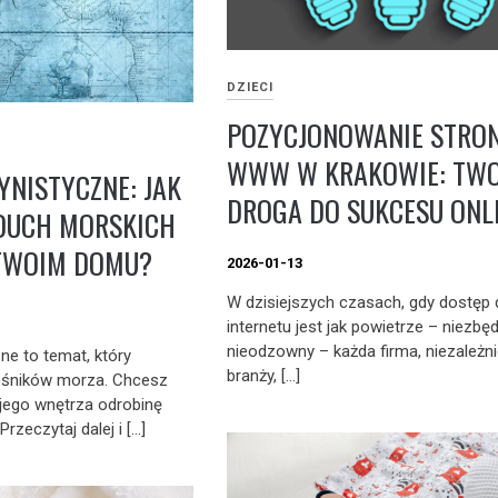
DZIECI
POZYCJONOWANIE STRO
WWW W KRAKOWIE: TWO
NISTYCZNE: JAK
DROGA DO SUKCESU ONL
DUCH MORSKICH
TWOIM DOMU?
2026-01-13
W dzisiejszych czasach, gdy dostęp
internetu jest jak powietrze – niezbęd
nieodzowny – każda firma, niezależn
e to temat, który
branży, […]
łośników morza. Chcesz
ego wnętrza odrobinę
rzeczytaj dalej i […]