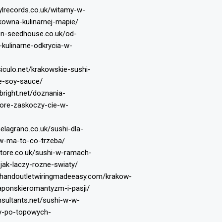
ylrecords.co.uk/witamy-w-
kowna-kulinarnej-mapie/
en-seedhouse.co.uk/od-
-kulinarne-odkrycia-w-
siculo.net/krakowskie-sushi-
he-soy-sauce/
bright.net/doznania-
tore-zaskoczy-cie-w-
melagrano.co.uk/sushi-dla-
w-ma-to-co-trzeba/
store.co.uk/sushi-w-ramach-
jak-laczy-rozne-swiaty/
chandoutletwiringmadeeasy.com/krakow-
aponskieromantyzm-i-pasji/
nsultants.net/sushi-w-w-
ny-po-topowych-