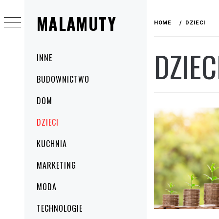
Skip
MALAMUTY
to
HOME
DZIECI
content
DZIEC
Primary
INNE
Menu
BUDOWNICTWO
DOM
DZIECI
KUCHNIA
MARKETING
MODA
TECHNOLOGIE