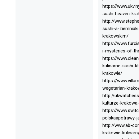
https://www.ukvin
sushi-heaven-kra
http://www.steph
sushi-a-ziemniaki
krakowskim/
https://www.furci
i-mysteries-of-t
https://www.clean
kulinarne-sushi-k
krakowie/
https://www.villa
wegetarian-krako
http://ukwatches
kulturze-krakowa-
https://www.swit
polskaapotrawy-j
http://www.ab-co
krakowie-kulinar