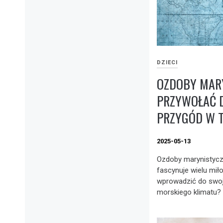
DZIECI
OZDOBY MARY
PRZYWOŁAĆ 
PRZYGÓD W 
2025-05-13
Ozdoby marynistyczn
fascynuje wielu mi
wprowadzić do swoj
morskiego klimatu? P