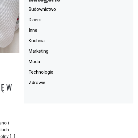
Budownictwo
Dzieci
Inne
Kuchnia
Marketing
Moda
Technologie
Zdrowie
IĘ W
sno i
aluch
olny […]