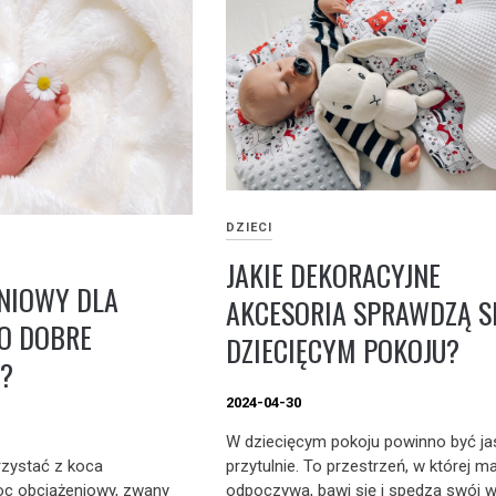
DZIECI
JAKIE DEKORACYJNE
NIOWY DLA
AKCESORIA SPRAWDZĄ S
TO DOBRE
DZIECIĘCYM POKOJU?
?
2024-04-30
W dziecięcym pokoju powinno być ja
przytulnie. To przestrzeń, w której m
rzystać z koca
odpoczywa, bawi się i spędza swój w
c obciążeniowy, zwany