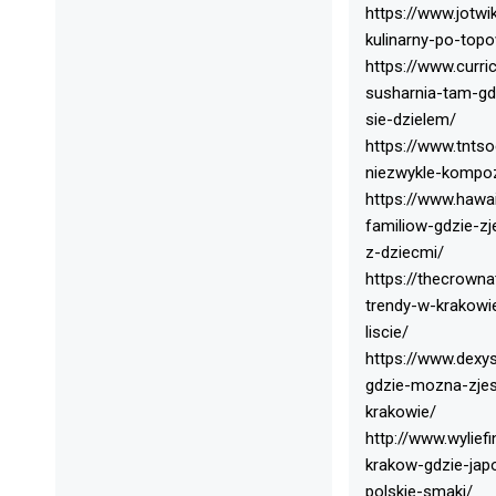
https://www.jotwi
kulinarny-po-top
https://www.curr
susharnia-tam-gd
sie-dzielem/
https://www.tntso
niezwykle-kompoz
https://www.hawai
familiow-gdzie-z
z-dziecmi/
https://thecrowna
trendy-w-krakowi
liscie/
https://www.dexy
gdzie-mozna-zje
krakowie/
http://www.wylief
krakow-gdzie-jap
polskie-smaki/