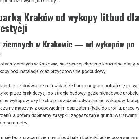
ac poprawkowych „na skróty”.
parką Kraków od wykopy litbud dl
estycji
t ziemnych w Krakowie — od wykopów po
e
otach ziemnych w Krakowie, najczęściej chodzi o konkretne etapy:
kopy pod instalacje oraz przygotowanie podbudowy.
klientami z doświadczenia widać, że harmonogram potrafi się posyp
tylko przez brak decyzji po stronie budowy: gdzie składować urobek, 
dzie wykopów, czy trzeba przewidzieć odwodnienie wykopów. Dlate
ączymy maszyny z odpowiednim osprzętem (łyżki do profilu, prace 
rzeni), a potem dopinamy zasypki i zagęszczanie gruntu warstwami 
ło parametry.
m się też z pracami ziemnymi pod hale i budynki, gdzie poza samym