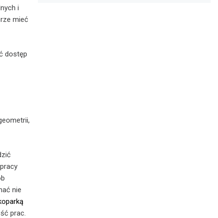
nych i
brze mieć
ić dostęp
eometrii,
dzić
 pracy
ób
nać nie
 koparką
ść prac.