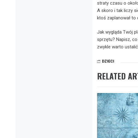
straty czasu o okoł
A skoro i tak liczy s
ktoś zaplanował to
Jak wygląda Twój pl
sprzętu? Napisz, co
zwykle warto ustali
DZIECI
RELATED AR