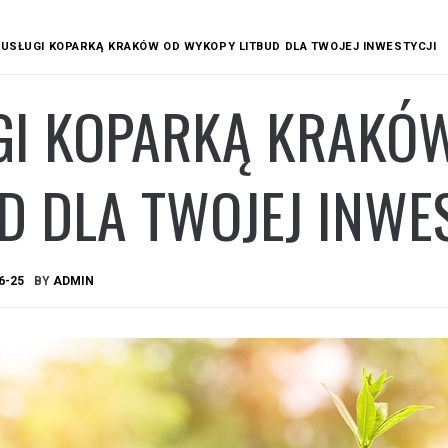
USŁUGI KOPARKĄ KRAKÓW OD WYKOPY LITBUD DLA TWOJEJ INWESTYCJI
GI KOPARKĄ KRAKÓ
D DLA TWOJEJ INWE
6-25
BY
ADMIN