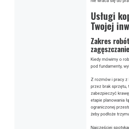
nie wraca się do pr
Usługi ko
Twojej inw
Zakres robó
zagęszczani
Kiedy mówimy o rob
pod fundamenty, wy
Z rozmów i pracy z 
przez brak sprzętu, 
zabezpieczyć krawę
etapie planowania ł
ograniczonej przest
żeby podłoże trzyma
Najczęściej spotyka