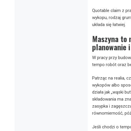
Quotable claim z pr
wykopu, rodzaj grun
układa się łatwiej.
Maszyna to 
planowanie 
W pracy przy budow
tempo robót oraz be
Patrząc na realia, 
wykopów albo sposó
działa jak „wąski b
składowania ma znac
zasypka i zagęszcza
równomierność, późn
Jeśli chodzi o temp