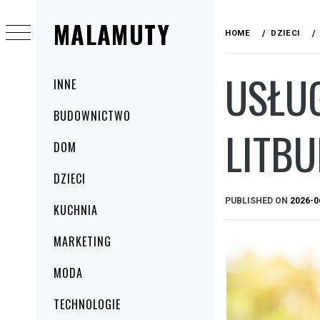
Skip
MALAMUTY
to
HOME
DZIECI
content
USŁU
Primary
INNE
Menu
BUDOWNICTWO
LITBU
DOM
DZIECI
PUBLISHED ON
2026-0
KUCHNIA
MARKETING
MODA
TECHNOLOGIE