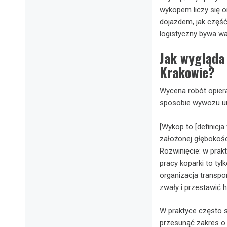
wykopem liczy się o
dojazdem, jak część
logistyczny bywa waż
Jak wygląda 
Krakowie?
Wycena robót opiera
sposobie wywozu u
[Wykop to [definicj
założonej głębokośc
Rozwinięcie: w pra
pracy koparki to ty
organizacja transpo
zwały i przestawić
W praktyce często sp
przesunąć zakres o k