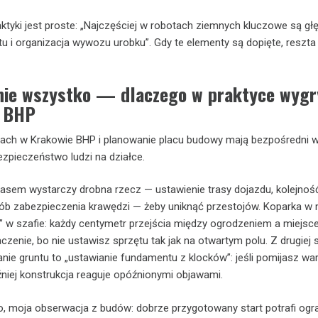
aktyki jest proste: „Najczęściej w robotach ziemnych kluczowe są g
tu i organizacja wywozu urobku”. Gdy te elementy są dopięte, reszta
nie wszystko — dlaczego w praktyce wyg
i BHP
ach w Krakowie BHP i planowanie placu budowy mają bezpośredni 
zpieczeństwo ludzi na działce.
czasem wystarczy drobna rzecz — ustawienie trasy dojazdu, kolejnoś
b zabezpieczenia krawędzi — żeby uniknąć przestojów. Koparka w 
ut” w szafie: każdy centymetr przejścia między ogrodzeniem a miejs
zenie, bo nie ustawisz sprzętu tak jak na otwartym polu. Z drugiej 
nie gruntu to „ustawianie fundamentu z klocków”: jeśli pomijasz wa
iej konstrukcja reaguje opóźnionymi objawami.
o, moja obserwacja z budów: dobrze przygotowany start potrafi ogr