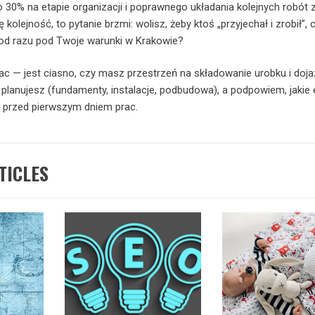
o 30% na etapie organizacji i poprawnego układania kolejnych robót 
ię kolejność, to pytanie brzmi: wolisz, żeby ktoś „przyjechał i zrobił”,
 od razu pod Twoje warunki w Krakowie?
ac — jest ciasno, czy masz przestrzeń na składowanie urobku i doj
 planujesz (fundamenty, instalacje, podbudowa), a podpowiem, jakie
ć przed pierwszym dniem prac.
TICLES