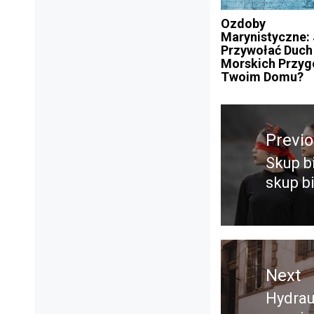
Ozdoby
Marynistyczne:
Przywołać Duch
Morskich Przyg
Twoim Domu?
Nawigacja
wpisu
Previ
Skup b
Previ
skup b
post:
Next
Hydrau
Next