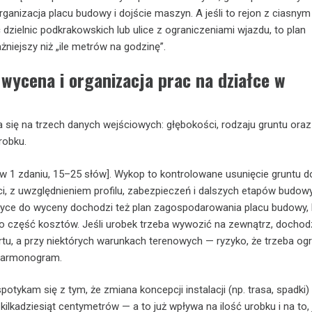
rganizacja placu budowy i dojście maszyn. A jeśli to rejon z ciasnym
 dzielnic podkrakowskich lub ulice z ograniczeniami wjazdu, to plan
niejszy niż „ile metrów na godzinę”.
wycena i organizacja prac na działce w
 się na trzech danych wejściowych: głębokości, rodzaju gruntu oraz
robku.
a w 1 zdaniu, 15–25 słów]. Wykop to kontrolowane usunięcie gruntu d
i, z uwzględnieniem profilu, zabezpieczeń i dalszych etapów budowy
ktyce do wyceny dochodzi też plan zagospodarowania placu budowy,
lko część kosztów. Jeśli urobek trzeba wywozić na zewnątrz, dochod
rtu, a przy niektórych warunkach terenowych — ryzyko, że trzeba og
 harmonogram.
otykam się z tym, że zmiana koncepcji instalacji (np. trasa, spadki) 
ilkadziesiąt centymetrów — a to już wpływa na ilość urobku i na to, 