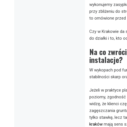
wykonujemy zasypkę 
przy zbliżeniu do 
to omówione przed 
Czy w Krakowie da s
do działki i to, kto
Na co zwróc
instalacje?
W wykopach pod fund
stabilności skarp 
Jeżeli w praktyce pl
poziomy, zgodność 
widzę, że klienci cz
zagęszczania grunt
tylko stawkę, lecz 
kraków
mają sens sz