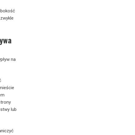
łębokość
 zwykle
rywa
wpływ na
ć
mieście
cem
strony
rstwy lub
aniczyć