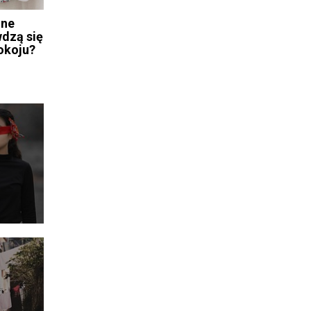
jne
wdzą się
okoju?