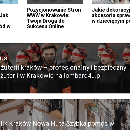
Pozycjonowanie Stron
Jakie dekoracy
 Jak
WWW w Krakowie:
akcesoria spra
Twoja Droga do
w dziecięcym p
ód w
Sukcesu Online
ous
iżuterii kraków – profesjonalny i bezpieczny
ous
iżuterii w Krakowie na lombard4u.pl
lik Kraków Nowa Huta Szybka pomoc w