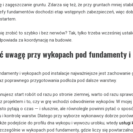
i zagęszczanie gruntu. Zdarza się też, że przy gruntach mniej stabil
strefy fundamentów dochodzi etap wstępnych zabezpieczeń, więc do
startem.
ię zrobić to szybko i bez nerwów? Tak, tylko trzeba wcześniej ustal
 odpowiada za koordynację na budowie.
ić uwagę przy wykopach pod fundamenty i
amenty i wykopach pod instalacje najważniejsze jest zachowanie g
oraz poprawnego przygotowania podłoża pod dalsze warstwy.
anujesz start robót od razu po stronie ziemnej, warto od razu spraw
z projektem i to, czy w grę wchodzi odwodnienie wykopów. W mojej
ęsto pytają o czas — i słusznie, ale równolegle powinni pytać o spos
u i kontrolę warstw. Dlatego przy wyborze wykonawcy dobrze porów
także podejście do profilu dna wykopu i wywozu urobku; wtedy
usługi
czególnie w wykopach pod fundamenty, gdzie liczy się powtarzalno