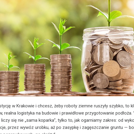
estycję w Krakowie i chcesz, żeby roboty ziemne ruszyły szybko, to 
, realna logistyka na budowie i prawidłowe przygotowanie podłoża.
 liczy się nie „sama koparka”, tylko to, jak ogarniamy zakres: od wy
acje, przez wywóz urobku, aż po zasypkę i zagęszczanie gruntu — b