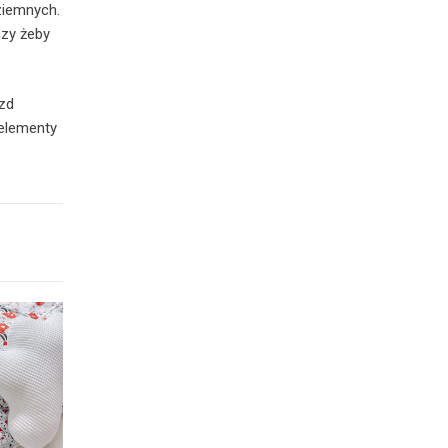
ziemnych.
 czy żeby
azd
 elementy