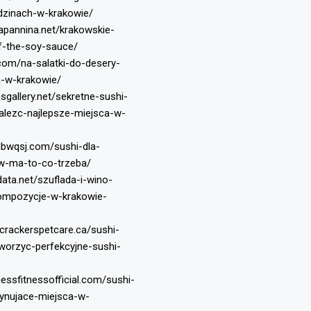
dzinach-w-krakowie/
apannina.net/krakowskie-
of-the-soy-sauce/
.com/na-salatki-do-desery-
a-w-krakowie/
nsgallery.net/sekretne-sushi-
alezc-najlepsze-miejsca-w-
nbwqsj.com/sushi-dla-
w-ma-to-co-trzeba/
data.net/szuflada-i-wino-
kompozycje-w-krakowie-
crackerspetcare.ca/sushi-
tworzyc-perfekcyjne-sushi-
ssfitnessofficial.com/sushi-
cynujace-miejsca-w-