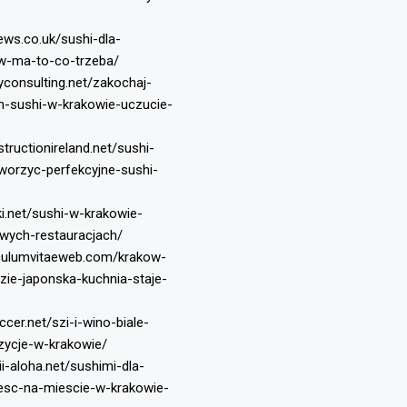
news.co.uk/sushi-dla-
w-ma-to-co-trzeba/
yconsulting.net/zakochaj-
-sushi-w-krakowie-uczucie-
tructionireland.net/sushi-
tworzyc-perfekcyjne-sushi-
ki.net/sushi-w-krakowie-
owych-restauracjach/
iculumvitaeweb.com/krakow-
zie-japonska-kuchnia-staje-
ccer.net/szi-i-wino-biale-
ycje-w-krakowie/
i-aloha.net/sushimi-dla-
jesc-na-miescie-w-krakowie-