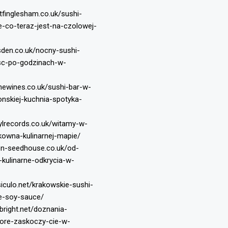
tfinglesham.co.uk/sushi-
e-co-teraz-jest-na-czolowej-
sden.co.uk/nocny-sushi-
sc-po-godzinach-w-
inewines.co.uk/sushi-bar-w-
onskiej-kuchnia-spotyka-
ylrecords.co.uk/witamy-w-
kowna-kulinarnej-mapie/
en-seedhouse.co.uk/od-
-kulinarne-odkrycia-w-
siculo.net/krakowskie-sushi-
he-soy-sauce/
bright.net/doznania-
tore-zaskoczy-cie-w-