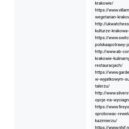
krakowie/
https://www.villa
wegetarian-krako
http://ukwatches
kulturze-krakowa-
https://www.swit
polskaapotrawy-j
http://www.ab-co
krakowie-kulinar
restauracjach/
https://www.garde
w-wyjatkowym-su
talerzu/
http://www.silver
opcje-na-wyciagni
https://www.firey
sprobowac-rewela
kazimierzu/
https://www.nhif.