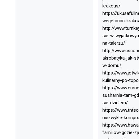
krakous/
https://ukusafull
wegetarian-krako
http://www.turnke
sie-w-wyjatkowym
na-talerzu/
http://www.cscons
akrobatyka-jak-s
w-domu/
https://www.jotwi
kulinarny-po-top
https://www.curr
susharnia-tam-gd
sie-dzielem/
https://www.tntso
niezwykle-kompoz
https://www.hawai
familiow-gdzie-z