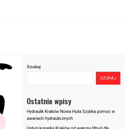
Szukaj
SZUKAJ
Ostatnie wpisy
Hydraulik Kraków Nowa Huta Szybka pomoc w
awariach hydraulicznych
Usługi koparką Kraków od wykopy litbud dla