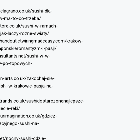
melagrano.co.uk/sushi-dla-
w-ma-to-co-trzeba/
store.co.uk/sushi-w-ramach-
jak-laczy-rozne-swiaty/
chandoutletwiringmadeeasy.com/krakow-
aponskieromantyzm-i-pasji/
nsultants.net/sushi-w-w-
ny-po-topowych-
n-arts.co.uk/zakochaj-sie-
shi-w-krakowie-pasja-na-
strands.co.uk/sushidostarczonenajlepsze-
ecie-reki/
ourimagination.co.uk/gdziez-
cyjnego-sushi-na-
net/nocny-sushi-gdzie-