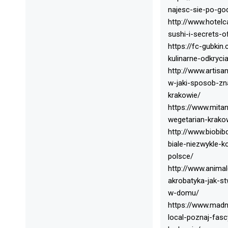
najesc-sie-po-go
http://www.hotelc
sushi-i-secrets-
https://fc-gubkin
kulinarne-odkryci
http://www.artisa
w-jaki-sposob-zn
krakowie/
https://www.mita
wegetarian-krako
http://www.biobib
biale-niezwykle-
polsce/
http://www.animal
akrobatyka-jak-s
w-domu/
https://www.madne
local-poznaj-fas