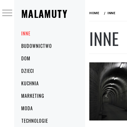
Skip
MALAMUTY
to
HOME
INNE
content
INNE
Primary
INNE
Menu
BUDOWNICTWO
DOM
DZIECI
KUCHNIA
MARKETING
MODA
TECHNOLOGIE