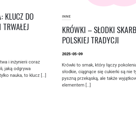
: KLUCZ DO
INNE
I TRWAŁEJ
KRÓWKI – SŁODKI SKAR
POLSKIEJ TRADYCJI
2025-05-09
a i inżynierii coraz
Krówki to smak, który łączy pokoleni
li, jaką odgrywa
słodkie, ciągnące się cukierki są nie t
ylko nauka, to klucz […]
pyszną przekąską, ale także wyjątk
elementem […]