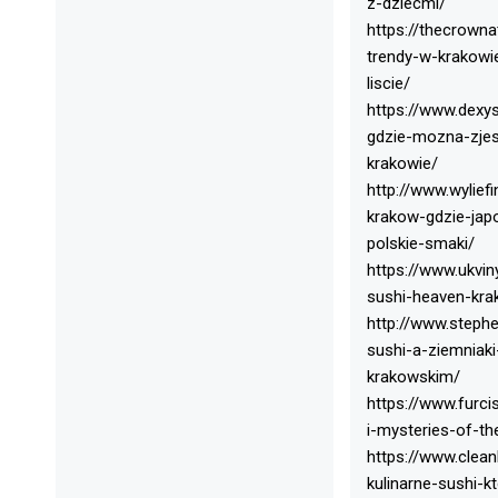
z-dziecmi/
https://thecrowna
trendy-w-krakowi
liscie/
https://www.dexy
gdzie-mozna-zje
krakowie/
http://www.wylief
krakow-gdzie-jap
polskie-smaki/
https://www.ukvin
sushi-heaven-kra
http://www.steph
sushi-a-ziemniaki
krakowskim/
https://www.furci
i-mysteries-of-t
https://www.clean
kulinarne-sushi-k